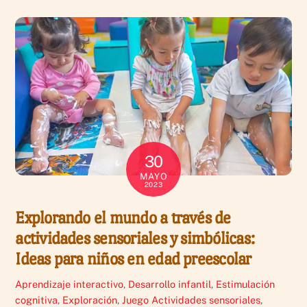
30
MAYO
2023
Explorando el mundo a través de
actividades sensoriales y simbólicas:
Ideas para niños en edad preescolar
Aprendizaje interactivo
,
Desarrollo infantil
,
Estimulación
cognitiva
,
Exploración
,
Juego
Actividades sensoriales
,